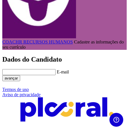
COACHR RECURSOS HUMANOS
Cadastre as informações do
seu currículo
Dados do Candidato
E-mail
avançar
Termos de uso
Aviso de privacidade